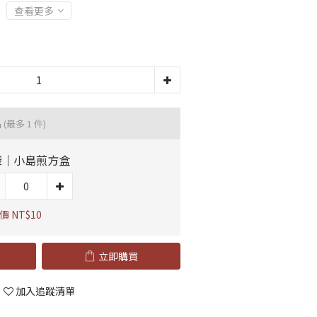
查看更多
品
(最多 1 件)
袋｜小島煎方盒
價 NT$10
立即購買
加入追蹤清單