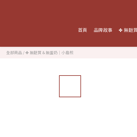
首頁
品牌故事
✤ 無麩
全部商品
/
✤ 無麩質＆無蛋奶｜小島煎