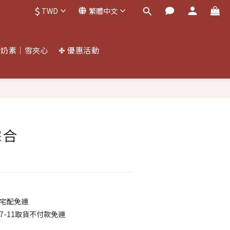
$
TWD
繁體中文
蛋奶素｜雪夾心
✤ 優惠活動
立即購買
綜合
｜宅配免運
｜7-11取貨不付款免運