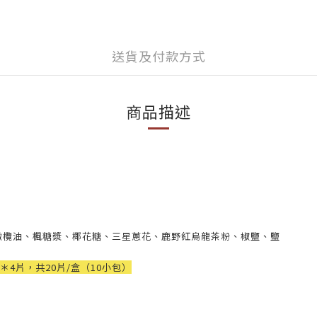
送貨及付款方式
商品描述
橄欖油、楓糖漿、椰花糖、三星蔥花、鹿野紅烏龍茶粉、椒鹽、鹽
4片，共20片/盒（10小包）