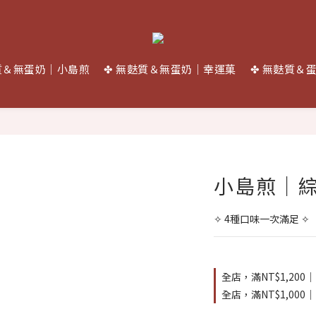
質＆無蛋奶｜小島煎
✤ 無麩質＆無蛋奶｜幸運菓
✤ 無麩質＆
小島煎｜
✧ 4種口味一次滿足 ✧
全店，滿NT$1,200
全店，滿NT$1,000