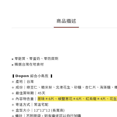
商品描述
零麩質、零蛋奶、零防腐劑
𝄪
精選台灣在地食材
𝄪
▍𝗗𝗼𝗽𝗼𝗻 綜合小島煎 ▍
產地｜台灣
⟡
成份｜綠豆仁、糙米粉、北港花生、砂糖、杏仁片、海藻糖、
⟡
最佳賞味期｜45天
⟡
內容物含量｜
原味＊6片、椒鹽蔥花＊6片、紅烏龍＊4片、花生＊
⟡
｜常溫宅配
⟡ 寄送方式
盒型大小
｜12*12*12 (長寬高)
⟡
備註｜不附提袋，如有需求可以自行加購
⟡