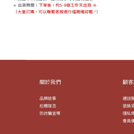
出貨時間｜
下單後，約5-8個工作天出貨
ꔛ
⟡
（大量訂購，可以聯繫客服進行檔期確認喔.ᐟ）
關於我們
顧客
品牌故事
運送
梪棚理念
退換
防詐騙宣導
隱私
會員