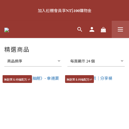
8
8
8
8
0
0
1
0
1
3
3
1
1
1
4
3
中秋禮盒預購中 ⏳
7
9
9
7
7
7
9
0
加入梪棚會員享𝐍𝐓$𝟏𝟎𝟎購物金
0
2
:
2
0
:
0
0
:
3
2
6
8
8
6
6
6
9
8
日
時
分
秒
1
1
2
1
5
7
7
5
5
5
8
7
0
0
1
0
4
6
6
4
4
4
7
6
0
滿𝐍𝐓$𝟏𝟓𝟎𝟎可於結帳頁，加購限量幸運菓吊飾🥠
3
5
5
3
3
3
6
5
2
4
4
2
2
2
5
4
1
3
3
1
1
1
4
3
中秋禮盒預購中 ⏳
精選商品
0
2
:
2
0
:
0
0
:
3
2
日
時
分
秒
1
1
2
1
商品排序
每頁顯示 24 個
0
0
1
0
0
無麩質 & 純植配方 🌱
無麩質 & 純植配方🌱