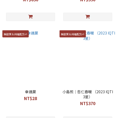
無麩質 & 純植配方🌱
無麩質 & 純植配方🌱
幸運菓
小島煎｜杏仁春暖 （2023 IQTI
3星）
NT$28
NT$370